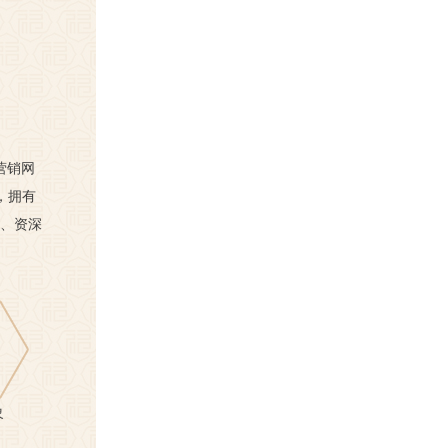
营销网
，拥有
英、资深
象