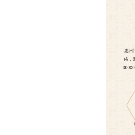
惠州
络，
300